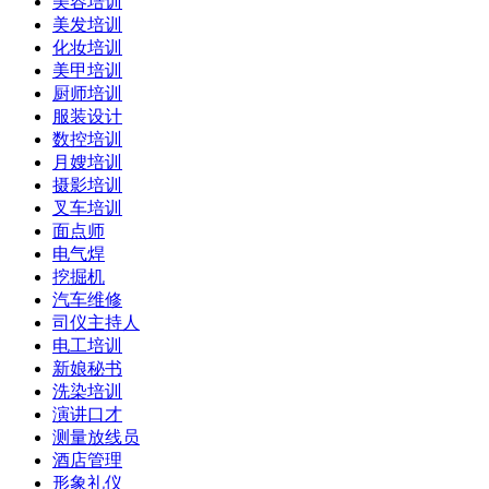
美容培训
美发培训
化妆培训
美甲培训
厨师培训
服装设计
数控培训
月嫂培训
摄影培训
叉车培训
面点师
电气焊
挖掘机
汽车维修
司仪主持人
电工培训
新娘秘书
洗染培训
演讲口才
测量放线员
酒店管理
形象礼仪