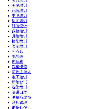
美容培训
美发培训
化妆培训
美甲培训
厨师培训
服装设计
数控培训
月嫂培训
摄影培训
叉车培训
面点师
电气焊
挖掘机
汽车维修
司仪主持人
电工培训
新娘秘书
洗染培训
演讲口才
测量放线员
酒店管理
形象礼仪