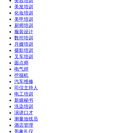
美容培训
美发培训
化妆培训
美甲培训
厨师培训
服装设计
数控培训
月嫂培训
摄影培训
叉车培训
面点师
电气焊
挖掘机
汽车维修
司仪主持人
电工培训
新娘秘书
洗染培训
演讲口才
测量放线员
酒店管理
形象礼仪