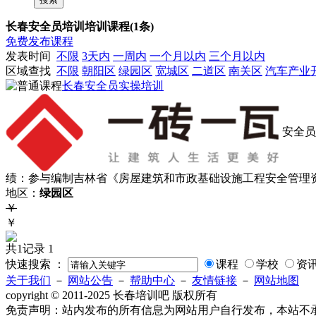
长春安全员培训培训课程(1条)
免费发布课程
发表时间
不限
3天内
一周内
一个月以内
三个月以内
区域查找
不限
朝阳区
绿园区
宽城区
二道区
南关区
汽车产业
长春安全员实操培训
安全员
绩：参与编制吉林省《房屋建筑和市政基础设施工程安全管理
地区：
绿园区
￥
￥
共1记录
1
快速搜索 ：
课程
学校
资
关于我们
－
网站公告
－
帮助中心
－
友情链接
－
网站地图
copyright © 2011-2025 长春培训吧 版权所有
免责声明：站内发布的所有信息为网站用户自行发布，本站不