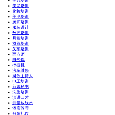
美容培训
美发培训
化妆培训
美甲培训
厨师培训
服装设计
数控培训
月嫂培训
摄影培训
叉车培训
面点师
电气焊
挖掘机
汽车维修
司仪主持人
电工培训
新娘秘书
洗染培训
演讲口才
测量放线员
酒店管理
形象礼仪